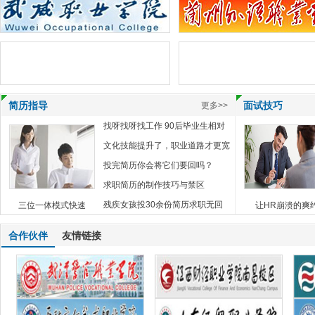
简历指导
面试技巧
更多>>
找呀找呀找工作 90后毕业生相对
缺乏主动？
文化技能提升了，职业道路才更宽
投完简历你会将它们要回吗？
求职简历的制作技巧与禁区
残疾女孩投30余份简历求职无回
三位一体模式快速
让HR崩溃的爽
应 发微博求助
合作伙伴
友情链接